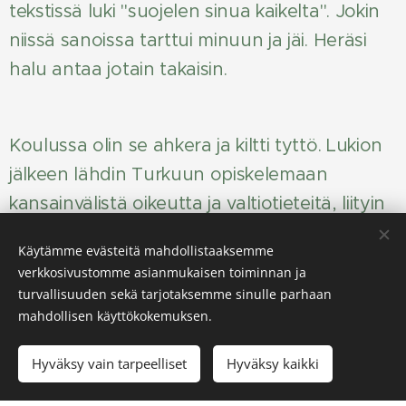
tekstissä luki "suojelen sinua kaikelta". Jokin
niissä sanoissa tarttui minuun ja jäi. Heräsi
halu antaa jotain takaisin.
Koulussa olin se ahkera ja kiltti tyttö. Lukion
jälkeen lähdin Turkuun opiskelemaan
kansainvälistä oikeutta ja valtiotieteitä, liityin
Amnestyn toimintaan ja haaveilin urasta
Käytämme evästeitä mahdollistaaksemme
ihmisoikeuskentällä. Graduni kirjoitin
verkkosivustomme asianmukaisen toiminnan ja
alkuperäiskansojen oikeuksista, minua kiehtoi
turvallisuuden sekä tarjotaksemme sinulle parhaan
mahdollisen käyttökokemuksen.
ajattelutapa, jossa maan lahjat ovat pyhiä, ja
se tapa, jolla muinainen viisaus ja moderni
Hyväksy vain tarpeelliset
Hyväksy kaikki
tiede voivat yhdistyä. Jäin yliopistolle