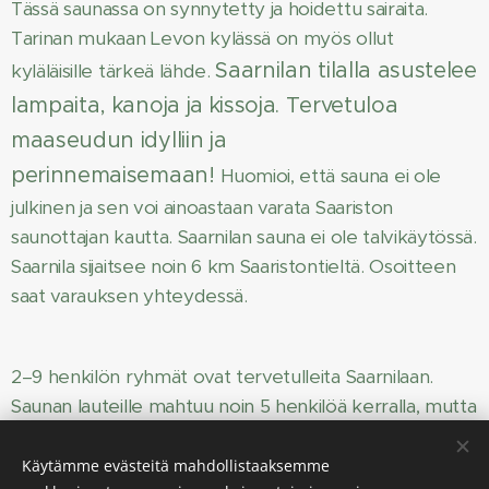
Tässä saunassa on synnytetty ja hoidettu sairaita.
Tarinan mukaan Levon kylässä on myös ollut
Saarnilan tilalla asustelee
kyläläisille tärkeä lähde.
lampaita, kanoja ja kissoja. Tervetuloa
maaseudun idylliin ja
perinnemaisemaan!
Huomioi, että sauna ei ole
julkinen ja sen voi ainoastaan varata Saariston
saunottajan kautta. Saarnilan sauna ei ole talvikäytössä.
Saarnila sijaitsee noin 6 km Saaristontieltä. Osoitteen
saat varauksen yhteydessä.
2–9 henkilön ryhmät ovat tervetulleita Saarnilaan.
Saunan lauteille mahtuu noin 5 henkilöä kerralla, mutta
oleskelutila on tilava ja saunotus voi tapahtua
kahdessa ryhmässä. Saunarituaali kestää 1,5 tuntia ja
Käytämme evästeitä mahdollistaaksemme