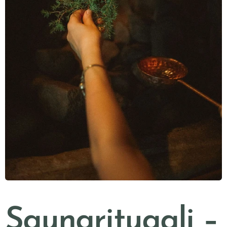
Saunarituaali –